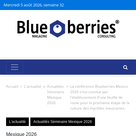
Mercredi 5 août 2026, semaine 32
Accueil
>
L'actualité
o
Actualités
>
La conférence Blueberries Mexico
Séminaire
2026 s'est conclue par
Mexique
l'établissement d'une feuille de
2026
route pour la prochaine étape de la
culture des myrtilles mexicaines.
L'actualité
Actualités Séminaire Mexique 2026
Mexique 2026