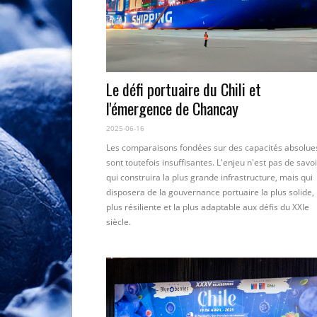
Le défi portuaire du Chili et
l'émergence de Chancay
2025-06-16
Les comparaisons fondées sur des capacités absolue
sont toutefois insuffisantes. L'enjeu n'est pas de savoi
qui construira la plus grande infrastructure, mais qui
disposera de la gouvernance portuaire la plus solide, 
plus résiliente et la plus adaptable aux défis du XXIe
siècle.