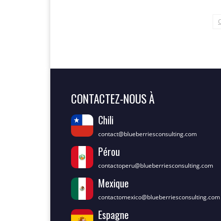
CONTACTEZ-NOUS À
Chili
contact@blueberriesconsulting.com
Pérou
contactoperu@blueberriesconsulting.com
Mexique
contactomexico@blueberriesconsulting.com
Espagne