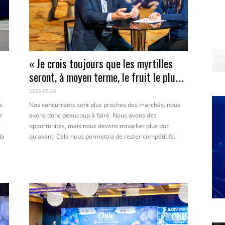
« Je crois toujours que les myrtilles
seront, à moyen terme, le fruit le plus
consommé au monde. »
2025-05-26
s
Nos concurrents sont plus proches des marchés, nous
r
avons donc beaucoup à faire. Nous avons des
opportunités, mais nous devons travailler plus dur
la
qu'avant. Cela nous permettra de rester compétitifs.