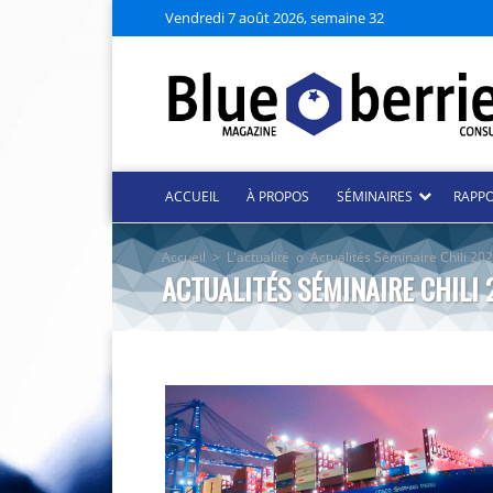
Vendredi 7 août 2026, semaine 32
ACCUEIL
À PROPOS
SÉMINAIRES
RAPP
Accueil
>
L'actualité
o
Actualités Séminaire Chili 20
ACTUALITÉS SÉMINAIRE CHILI