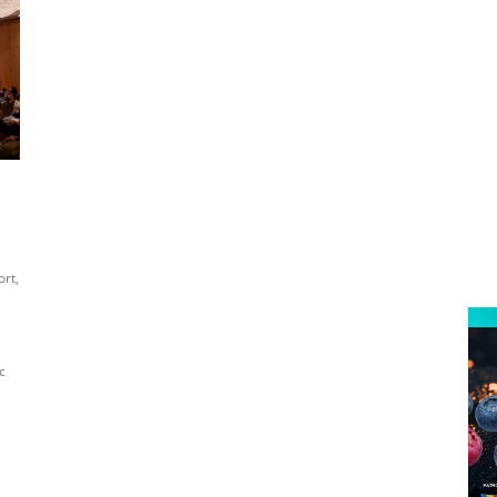
ort,
c