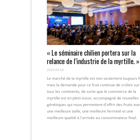
« Le séminaire chilien portera sur la
relance de l’industrie de la myrtille. »
2025-03-24
Le marché de la myrtille est non seulement toujours f
mais la demande pour ce fruit continue de croître sur
tous les continents, de sorte que le commerce de la
myrtille est en plein essor, accompagné de nouvelles
génétiques qui nous permettent d'offrir des fruits ave
une meilleure taille, une meilleure fermeté et une
meilleure qualité à l'arrivée au consommateur final.