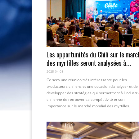
Les opportunités du Chili sur le marc
des myrtilles seront analysées à
Monticello 2025.
2025-04-08
Ce sera une réunion très intéressante pour les
producteurs chiliens et une occasion d’analyser et de
développer des stratégies qui permettront à l’industri
chilienne de retrouver sa compétitivité et son
importance sur le marché mondial des myrtilles.