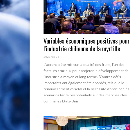
Variables économiques positives pour
l'industrie chilienne de la myrtille
2025-04-21
L'accent a été mis sur la qualité des fruits, l'un des
facteurs cruciaux pour projeter le développement de
l'industrie à moyen et long terme. D’autres défis
importants ont également été abordés, tels que le
renouvellement variétal et la nécessité d’anticiper les
scénarios tarifaires potentiels sur des marchés clés
comme les États-Unis.