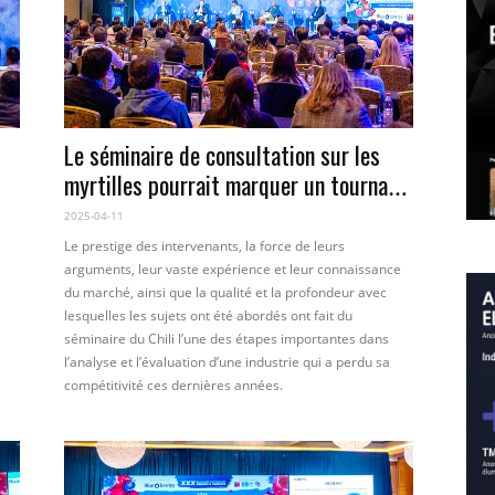
Le séminaire de consultation sur les
myrtilles pourrait marquer un tournant
dans l’industrie chilienne des myrtilles.
2025-04-11
Le prestige des intervenants, la force de leurs
arguments, leur vaste expérience et leur connaissance
du marché, ainsi que la qualité et la profondeur avec
lesquelles les sujets ont été abordés ont fait du
séminaire du Chili l’une des étapes importantes dans
l’analyse et l’évaluation d’une industrie qui a perdu sa
compétitivité ces dernières années.