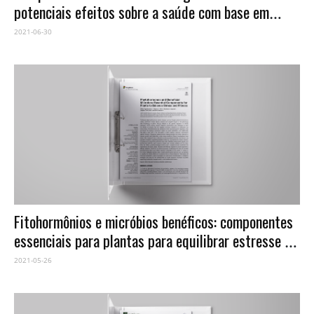
potenciais efeitos sobre a saúde com base em
estudos de intervenção humana: uma breve visão
2021-06-30
geral
Fitohormônios e micróbios benéficos: componentes
essenciais para plantas para equilibrar estresse e
condicionamento físico
2021-05-26