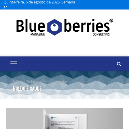
Quinta-feira, 6 de agosto de 2026, Semana
32
Início
>
Boldo e saúde
o
estudos
BOLDO E SAÚDE