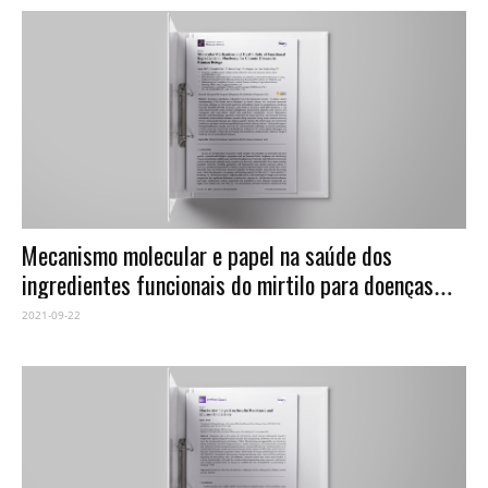
Mecanismo molecular e papel na saúde dos
ingredientes funcionais do mirtilo para doenças
crônicas em seres humanos
2021-09-22