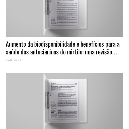
Aumento da biodisponibilidade e benefícios para a
saúde das antocianinas do mirtilo: uma revisão
atualizada sobre mecanismos e abordagens.
2026-05-13