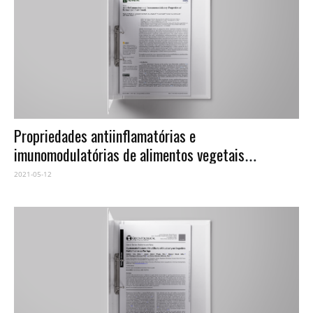
Propriedades antiinflamatórias e
imunomodulatórias de alimentos vegetais
fermentados
2021-05-12