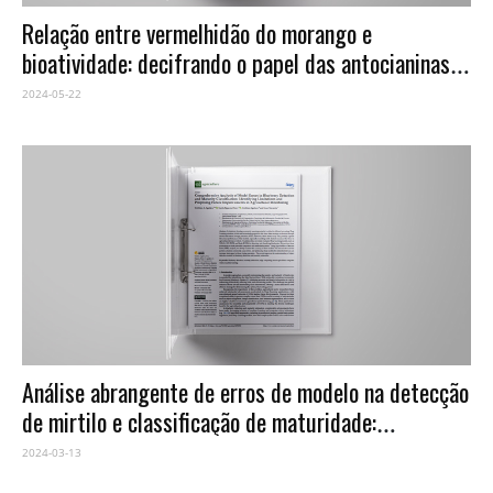
Relação entre vermelhidão do morango e
bioatividade: decifrando o papel das antocianinas
como compostos promotores da saúde
2024-05-22
Análise abrangente de erros de modelo na detecção
de mirtilo e classificação de maturidade:
identificando limitações e propondo melhorias
2024-03-13
futuras no monitoramento agrícola