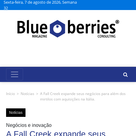
Sexta-feira, 7 de agosto de 2026, Semana
32
Início
>
Notícias
>
A Fall Creek expande seus negócios para além dos
mirtilos com aquisições na Itália.
Notícias
Negócios e inovação
A Fall Creek expande seus