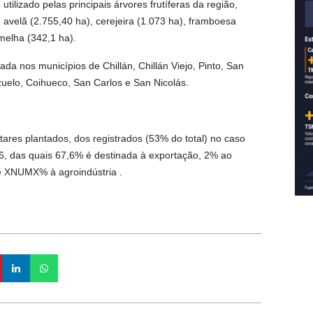
ilizado pelas principais árvores frutíferas da região,
avelã (2.755,40 ha), cerejeira (1.073 ha), framboesa
melha (342,1 ha).
tada nos municípios de Chillán, Chillán Viejo, Pinto, San
uelo, Coihueco, San Carlos e San Nicolás.
res plantados, dos registrados (53% do total) no caso
8,6, das quais 67,6% é destinada à exportação, 2% ao
e XNUMX% à agroindústria .