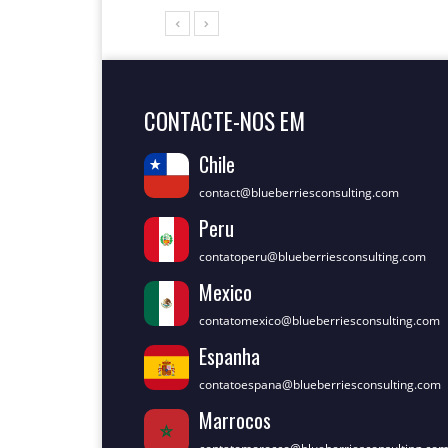
CONTACTE-NOS EM
Chile
contact@blueberriesconsulting.com
Peru
contatoperu@blueberriesconsulting.com
Mexico
contatomexico@blueberriesconsulting.com
Espanha
contatoespana@blueberriesconsulting.com
Marrocos