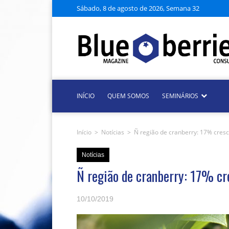
Sábado, 8 de agosto de 2026, Semana 32
INÍCIO
QUEM SOMOS
SEMINÁRIOS
Início
>
Notícias
>
Ñ ​​região de cranberry: 17% cres
Notícias
Ñ ​​região de cranberry: 17% c
10/10/2019