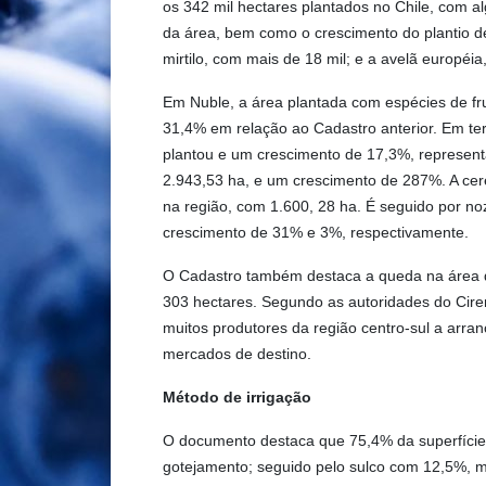
os 342 mil hectares plantados no Chile, com 
da área, bem como o crescimento do plantio d
mirtilo, com mais de 18 mil; e a avelã européia
Em Nuble, a área plantada com espécies de fr
31,4% em relação ao Cadastro anterior. Em ter
plantou e um crescimento de 17,3%, represent
2.943,53 ha, e um crescimento de 287%. A cerej
na região, com 1.600, 28 ha. É seguido por n
crescimento de 31% e 3%, respectivamente.
O Cadastro também destaca a queda na área d
303 hectares. Segundo as autoridades do Ciren
muitos produtores da região centro-sul a arra
mercados de destino.
Método de irrigação
O documento destaca que 75,4% da superfície 
gotejamento; seguido pelo sulco com 12,5%, m