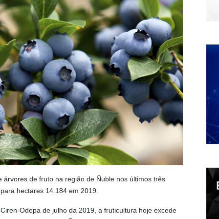
rvores de fruto na região de Ñuble nos últimos três
 para hectares 14.184 em 2019.
Ciren-Odepa de julho da 2019, a fruticultura hoje excede