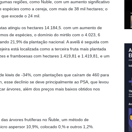
algumas regiões, como Ñuble, com um aumento significativo
e espécies como a cereja, com mais de 38 mil hectares; o
, que excede o 24 mil.
utas atingiu os hectares 14.184,5. com um aumento de
mos de espécies, o domínio do mirtilo com o 4.023, 6
ando 21,9% da plantação nacional. A avelã é seguida com
eira está localizada como a terceira fruta mais plantada
ozes e framboesas com hectares 1.419,81 e 1.419,81, e um
e kiwis de -34%, com plantações que caíram de 460 para
, esse declínio se deve principalmente ao PSA, que levou
ncar árvores, além dos preços mais baixos obtidos nos
das árvores frutíferas no Ñuble, um método de
icro aspersor 10,9%, colocado 0,% e outros 1,2%.