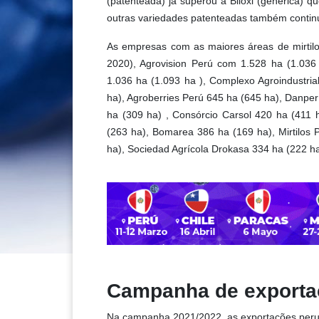
(patenteada) já superou a Biloxi (genérica) q
outras variedades patenteadas também continu
As empresas com as maiores áreas de mirti
2020), Agrovision Perú com 1.528 ha (1.036 
1.036 ha (1.093 ha ), Complexo Agroindustria
ha), Agroberries Perú 645 ha (645 ha), Danper 
ha (309 ha) , Consórcio Carsol 420 ha (411
(263 ha), Bomarea 386 ha (169 ha), Mirtilos 
ha), Sociedad Agrícola Drokasa 334 ha (222 ha)
Campanha de exporta
Na campanha 2021/2022, as exportações peruan