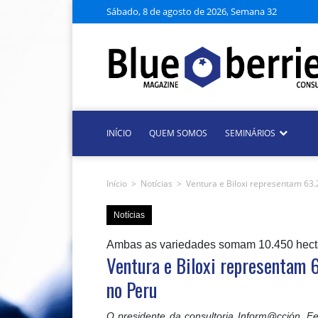
Sábado, 8 de agosto de 2026, Semana 32
INÍCIO
QUEM SOMOS
SEMINÁRIOS
Início
>
Notícias
>
Ventura e Biloxi representam 63.2
Notícias
Ambas as variedades somam 10.450 hecta
Ventura e Biloxi representam 6
no Peru
O presidente da consultoria Inform@cción, Fer