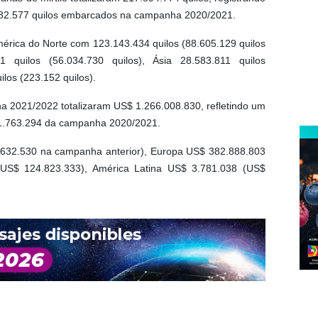
82.577 quilos embarcados na campanha 2020/2021.
mérica do Norte com 123.143.434 quilos (88.605.129 quilos
 quilos (56.034.730 quilos), Ásia 28.583.811 quilos
ilos (223.152 quilos).
a 2021/2022 totalizaram US$ 1.266.008.830, refletindo um
1.763.294 da campanha 2020/2021.
632.530 na campanha anterior), Europa US$ 382.888.803
(US$ 124.823.333), América Latina US$ 3.781.038 (US$