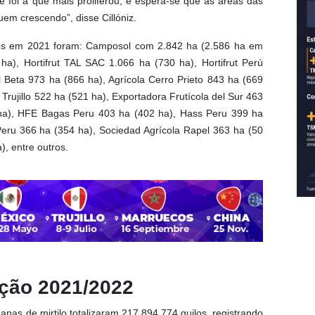
ue foi a que mais proliferou, e espera-se que as áreas das
em crescendo”, disse Cillóniz.
los em 2021 foram: Camposol com 2.842 ha (2.586 ha em
ha), Hortifrut TAL SAC 1.066 ha (730 ha), Hortifrut Perú
l Beta 973 ha (866 ha), Agrícola Cerro Prieto 843 ha (669
Trujillo 522 ha (521 ha), Exportadora Frutícola del Sur 463
 ha), HFE Bagas Peru 403 ha (402 ha), Hass Peru 399 ha
Peru 366 ha (354 ha), Sociedad Agrícola Rapel 363 ha (50
, entre outros.
ção 2021/2022
as de mirtilo totalizaram 217.894.774 quilos, registrando