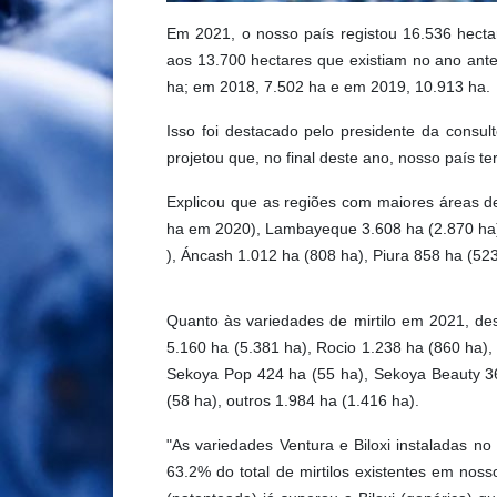
Em 2021, o nosso país registou 16.536 hecta
aos 13.700 hectares que existiam no ano ante
ha; em 2018, 7.502 ha e em 2019, 10.913 ha.
Isso foi destacado pelo presidente da consul
projetou que, no final deste ano, nosso país te
Explicou que as regiões com maiores áreas d
ha em 2020), Lambayeque 3.608 ha (2.870 ha)
), Áncash 1.012 ha (808 ha), Piura 858 ha (52
Quanto às variedades de mirtilo em 2021, de
5.160 ha (5.381 ha), Rocio 1.238 ha (860 ha),
Sekoya Pop 424 ha (55 ha), Sekoya Beauty 365
(58 ha), outros 1.984 ha (1.416 ha).
"As variedades Ventura e Biloxi instaladas 
63.2% do total de mirtilos existentes em noss