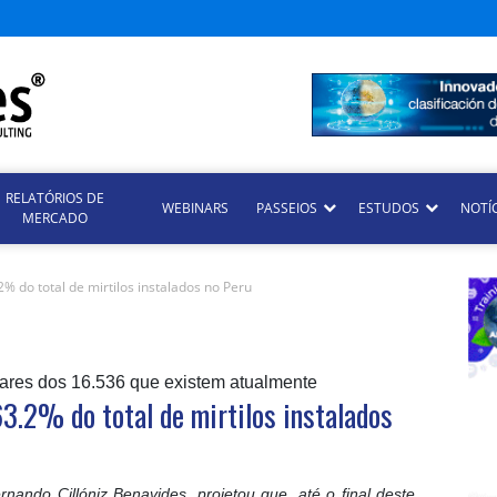
RELATÓRIOS DE
WEBINARS
PASSEIOS
ESTUDOS
NOTÍ
MERCADO
% do total de mirtilos instalados no Peru
res dos 16.536 que existem atualmente
3.2% do total de mirtilos instalados
nando Cillóniz Benavides, projetou que, até o final deste