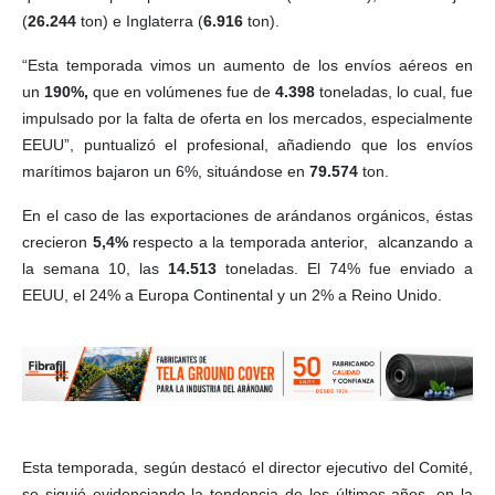
(
26.244
ton) e Inglaterra (
6.916
ton).
“Esta temporada vimos un aumento de los envíos aéreos en
un
190%,
que en volúmenes fue de
4.398
toneladas, lo cual, fue
impulsado por la falta de oferta en los mercados, especialmente
EEUU”, puntualizó el profesional, añadiendo que los envíos
marítimos bajaron un 6%, situándose en
79.574
ton.
En el caso de las exportaciones de arándanos orgánicos, éstas
crecieron
5,4%
respecto a la temporada anterior, alcanzando a
la semana 10, las
14.513
toneladas. El 74% fue enviado a
EEUU, el 24% a Europa Continental y un 2% a Reino Unido.
Esta temporada, según destacó el director ejecutivo del Comité,
se siguió evidenciando la tendencia de los últimos años, en la