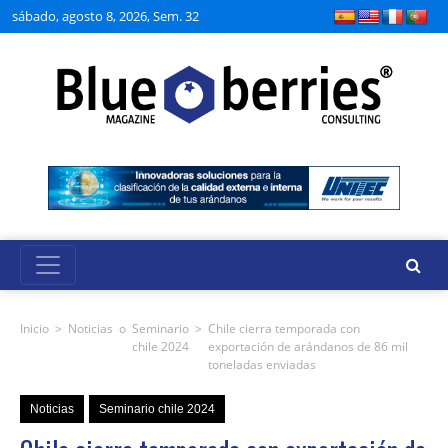
sábado, agosto 8, 2026, Sem. 32
Inicio
>
Noticias
o
Seminario
>
Chile cierra temporada con
chile 2024
exportación de arándanos de 86 mil
toneladas enviadas
Noticias
Seminario chile 2024