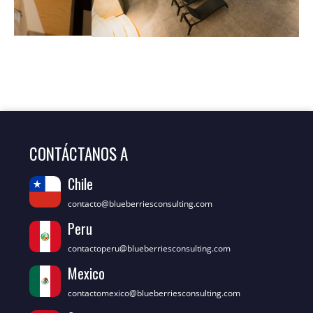
Resumen XVIII Seminario
Internacional de Blueberries
Chile 2022
Resumen XIX Seminario
Internacional de Blueberries
Perú 2022
XX Seminario Internacional de
Blueberries México 2021
CONTÁCTANOS A
XX Seminario Internacional
Chile
Blueberries México 2021
contacto@blueberriesconsulting.com
XVI Seminario Internacional
Peru
Blueberries México 2019
contactoperu@blueberriesconsulting.com
Mexico
XVI Seminario Internacional
Blueberries México 2019
contactomexico@blueberriesconsulting.com