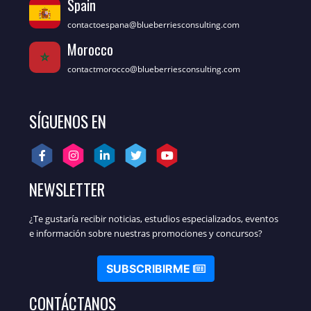
Spain
Video resumen XV Seminario
Internacional Blueberries Perú
contactoespana@blueberriesconsulting.com
2019
Morocco
Video resumen XIV Seminario
Internacional Blueberries Chile
contactmorocco@blueberriesconsulting.com
2019
XIII Seminario Internacional de
SÍGUENOS EN
Blueberries España 2018
NEWSLETTER
¿Te gustaría recibir noticias, estudios especializados, eventos
e información sobre nuestras promociones y concursos?
SUBSCRIBIRME
CONTÁCTANOS