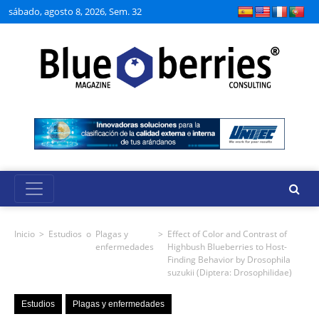
sábado, agosto 8, 2026, Sem. 32
Inicio
>
Estudios
o
Plagas y
>
Effect of Color and Contrast of
enfermedades
Highbush Blueberries to Host-
Finding Behavior by Drosophila
suzukii (Diptera: Drosophilidae)
Estudios
Plagas y enfermedades