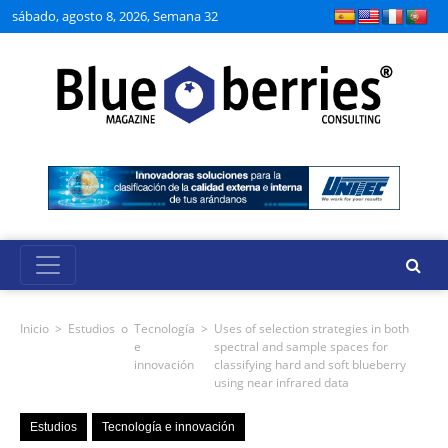
sábado, agosto 8, 2026, Semana 32
Inicio
>
Estudios
o
Tecnología
>
Uses of selection strategies in both
e
spectral and sample spaces for
innovación
classifying hard and soft blueberry
using near infrared data
Estudios
Tecnología e innovación