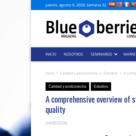
jueves, agosto 6, 2026, Semana 32
INICIO
NOSOTROS
SEMINARIOS
MARKE
Inicio
>
Calidad y postcosecha
o
Estudios
>
A compr
Calidad y postcosecha
Estudios
A comprehensive overview of st
quality
24/06/2026