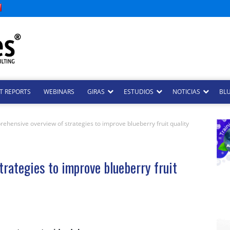
T REPORTS
WEBINARS
GIRAS
ESTUDIOS
NOTICIAS
BLU
ehensive overview of strategies to improve blueberry fruit quality
rategies to improve blueberry fruit