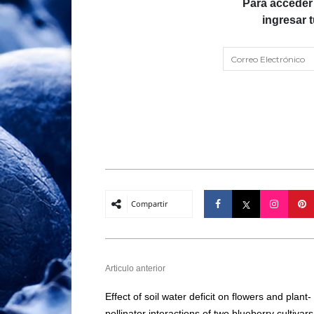
Para acceder
ingresar 
Compartir
Articulo anterior
Effect of soil water deficit on flowers and plant-
pollinator interactions of two blueberry cultivars