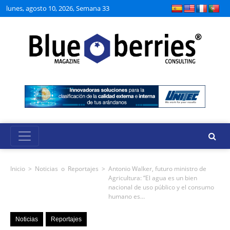
lunes, agosto 10, 2026, Semana 33
Inicio
>
Noticias
o
Reportajes
>
Antonio Walker, futuro ministro de
Agricultura: “El agua es un bien
nacional de uso público y el consumo
humano es…
Noticias
Reportajes