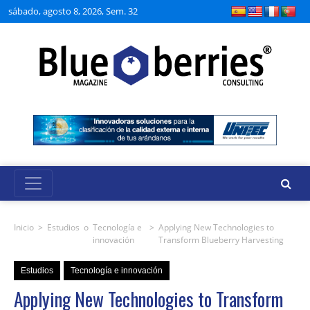
sábado, agosto 8, 2026, Sem. 32
Inicio
>
Estudios
o
Tecnología e
>
Applying New Technologies to
innovación
Transform Blueberry Harvesting
Estudios
Tecnología e innovación
Applying New Technologies to Transform