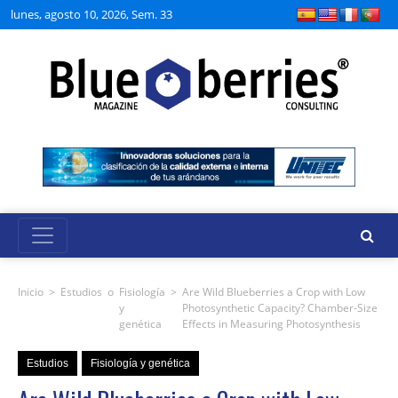
lunes, agosto 10, 2026, Sem. 33
Inicio
>
Estudios
o
Fisiología
>
Are Wild Blueberries a Crop with Low
y
Photosynthetic Capacity? Chamber-Size
genética
Effects in Measuring Photosynthesis
Estudios
Fisiología y genética