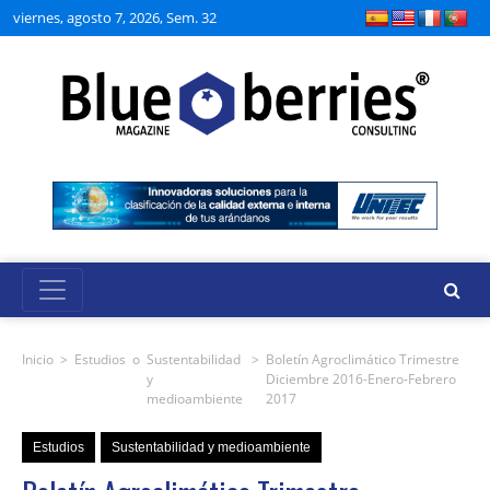
viernes, agosto 7, 2026, Sem. 32
Inicio
>
Estudios
o
Sustentabilidad
>
Boletín Agroclimático Trimestre
y
Diciembre 2016-Enero-Febrero
medioambiente
2017
Estudios
Sustentabilidad y medioambiente