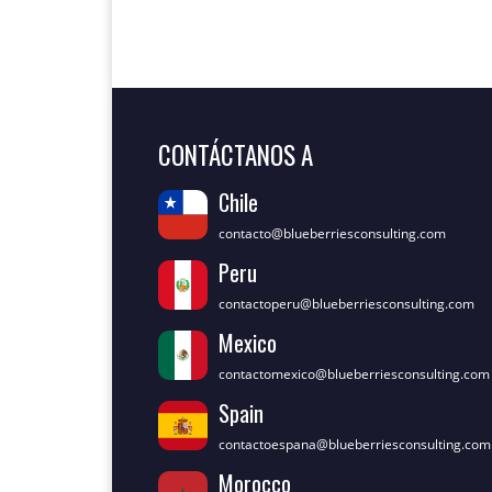
CONTÁCTANOS A
Chile
contacto@blueberriesconsulting.com
Peru
contactoperu@blueberriesconsulting.com
Mexico
contactomexico@blueberriesconsulting.com
Spain
contactoespana@blueberriesconsulting.com
Morocco