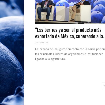
“Las berries ya son el producto más
exportado de México, superando a la
cerveza y al aguacate”
2022-05-26
La jornada de inauguración contó con la participación
los principales líderes de organismos e instituciones
ligadas a la agricultura.