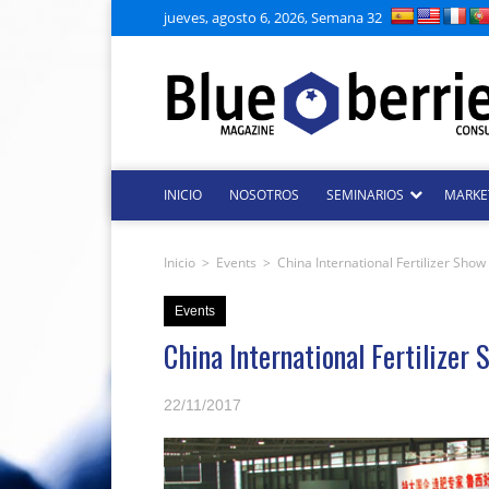
jueves, agosto 6, 2026, Semana 32
INICIO
NOSOTROS
SEMINARIOS
MARKE
Inicio
>
Events
>
China International Fertilizer Show
Events
China International Fertilizer
22/11/2017