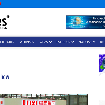
T REPORTS
WEBINARS
GIRAS
ESTUDIOS
NOTICIAS
BLU
 Show