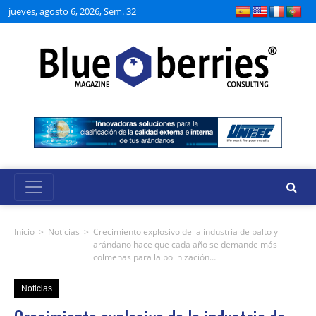
jueves, agosto 6, 2026, Sem. 32
Inicio
>
Noticias
>
Crecimiento explosivo de la industria de palto y
arándano hace que cada año se demande más
colmenas para la polinización…
Noticias