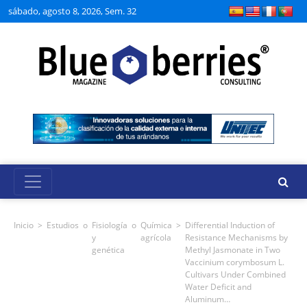
sábado, agosto 8, 2026, Sem. 32
Inicio
>
Estudios
o
Fisiología
o
Química
>
Differential Induction of
y
agrícola
Resistance Mechanisms by
genética
Methyl Jasmonate in Two
Vaccinium corymbosum L.
Cultivars Under Combined
Water Deficit and
Aluminum…