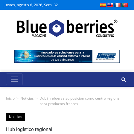
jueves, agosto 6, 2026, Sem. 32
Inicio
>
Noticias
>
Dubái refuerza su posición como centro regional
para productos frescos
Noticias
Hub logístico regional