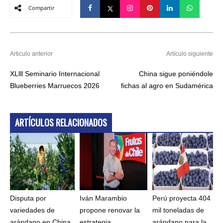
Compartir
Articulo anterior
Artículo siguiente
XLlll Seminario Internacional
China sigue poniéndole
Blueberries Marruecos 2026
fichas al agro en Sudamérica
ARTÍCULOS RELACIONADOS
Disputa por
Iván Marambio
Perú proyecta 404
variedades de
propone renovar la
mil toneladas de
arándano en China
estrategia
arándano para la