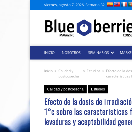
viernes, agosto 7, 2026, Semana 32
INICIO
NOSOTROS
SEMINARIOS
MARKE
Inicio
>
Calidad y
o
Estudios
>
Efecto de la do
postcosecha
caracteristicas
Calidad y postcosecha
Estudios
Efecto de la dosis de irradiac
1°c sobre las caracteristicas 
levaduras y aceptabilidad gene