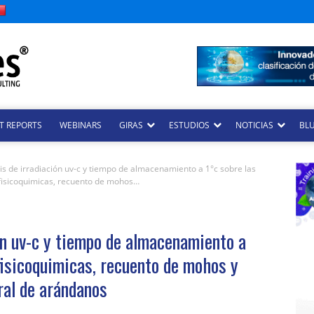
T REPORTS
WEBINARS
GIRAS
ESTUDIOS
NOTICIAS
BLU
sis de irradiación uv-c y tiempo de almacenamiento a 1°c sobre las
 fisicoquimicas, recuento de mohos…
ión uv-c y tiempo de almacenamiento a
fisicoquimicas, recuento de mohos y
ral de arándanos