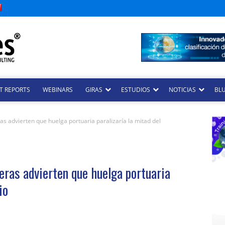
T REPORTS
WEBINARS
GIRAS
ESTUDIOS
NOTICIAS
BLU
s advierten que huelga portuaria paralizaría la mitad del
eras advierten que huelga portuaria
io