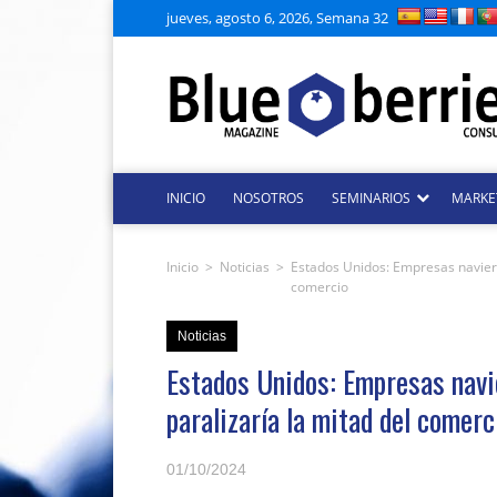
jueves, agosto 6, 2026, Semana 32
INICIO
NOSOTROS
SEMINARIOS
MARKE
Inicio
>
Noticias
>
Estados Unidos: Empresas naviera
comercio
Noticias
Estados Unidos: Empresas navi
paralizaría la mitad del comerc
01/10/2024