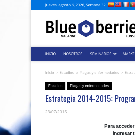
jueves, agosto 6, 2026, Semana 32
INICIO
NOSOTROS
SEMINARIOS
MARKE
Inicio
>
Estudios
o
Plagas y enfermedades
>
Estra
Estudios
Plagas y enfermedades
Estrategia 2014-2015: Progra
23/07/2015
Para acceder
ingresar 