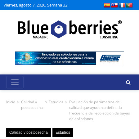
viernes, agosto 7, 2026, Semana 32
Inicio
>
Calidad y
o
Estudios
>
Evaluación de parámetros de
postcosecha
calidad que ayuden a definir la
frecuencia de recolección de bayas
de arándanos
Calidad y postcosecha
Estudios