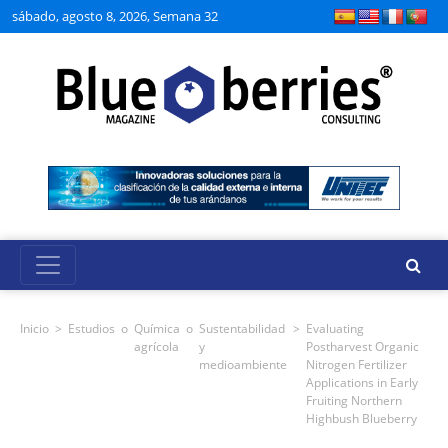
sábado, agosto 8, 2026, Semana 32
Inicio
>
Estudios
o
Química
o
Sustentabilidad
>
Evaluating
agrícola
y
Postharvest Organic
medioambiente
Nitrogen Fertilizer
Applications in Early
Fruiting Northern
Highbush Blueberry