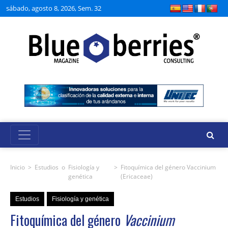
sábado, agosto 8, 2026, Sem. 32
Inicio
>
Estudios
o
Fisiología y
>
Fitoquímica del género Vaccinium
genética
(Ericaceae)
Estudios
Fisiología y genética
Fitoquímica del género
Vaccinium