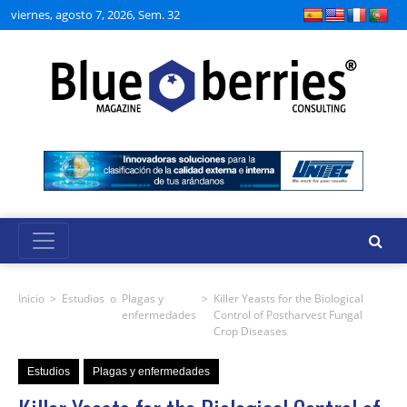
viernes, agosto 7, 2026, Sem. 32
Inicio
>
Estudios
o
Plagas y
>
Killer Yeasts for the Biological
enfermedades
Control of Postharvest Fungal
Crop Diseases
Estudios
Plagas y enfermedades