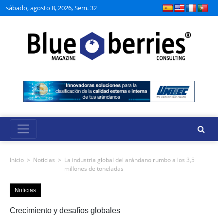
sábado, agosto 8, 2026, Sem. 32
Inicio
>
Noticias
>
La industria global del arándano rumbo a los 3,5
millones de toneladas
Noticias
Crecimiento y desafíos globales