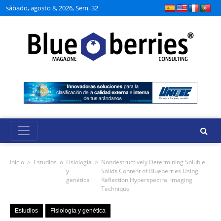
sábado, agosto 8, 2026, Sem. 32
Inicio
>
Estudios
o
Fisiología
>
Nondestructively Determining Soluble
y
Solids Content of Blueberries Using
genética
Reflection Hyperspectral Imaging
Technique
Estudios
Fisiología y genética