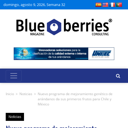
domingo, agosto 9, 2026, Semana 32
Inicio
>
Noticias
>
Nuevo programa de mejoramiento genético de
arándanos da sus primeros frutos para Chile y
México
Noticias