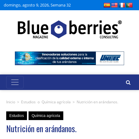
domingo, agosto 9, 2026, Semana 32
Inicio
>
Estudios
o
Química agrícola
>
Nutrición en arándanos.
Estudios
Química agrícola
Nutrición en arándanos.