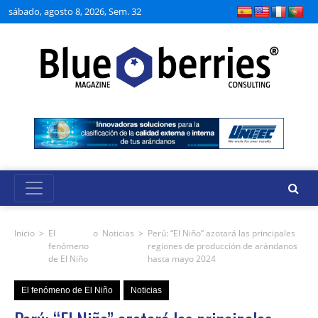
sábado, agosto 8, 2026, Sem. 32
Inicio
>
El
o
Noticias
>
Perú: “El Niño” azotará las principales
fenómeno
regiones de producción de arándanos
de El Niño
hasta mayo 2024
El fenómeno de El Niño
Noticias