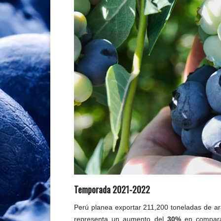
Temporada 2021-2022
Perú planea exportar 211,200 toneladas de a
representa un aumento del
30%
en comparac