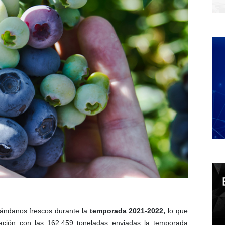
rándanos frescos durante la
temporada 2021-2022,
lo que
ión con las 162,459 toneladas enviadas la temporada