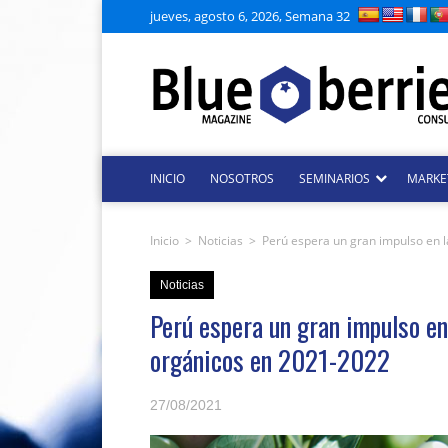
jueves, agosto 6, 2026, Semana 32
INICIO
NOSOTROS
SEMINARIOS
MARKE
Inicio
>
Noticias
>
Perú espera un gran impulso en 
Noticias
Perú espera un gran impulso en
orgánicos en 2021-2022
27/08/2021