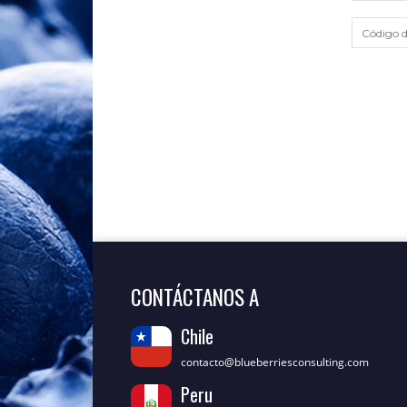
CONTÁCTANOS A
Chile
contacto@blueberriesconsulting.com
Peru