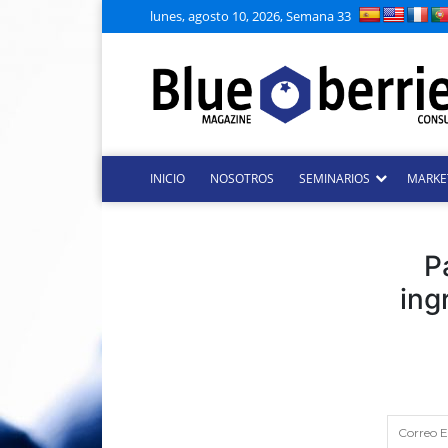
lunes, agosto 10, 2026, Semana 33
INICIO
NOSOTROS
SEMINARIOS
MARKE
P
ing