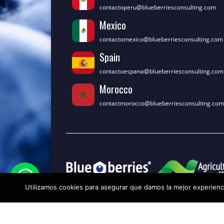
contactoperu@blueberriesconsulting.com
Mexico
contactomexico@blueberriesconsulting.com
Spain
contactoespana@blueberriesconsulting.com
Morocco
contactmorocco@blueberriesconsulting.com
Utilizamos cookies para asegurar que damos la mejor experienci
© Blueberries Consulting. Todos los derechos rese