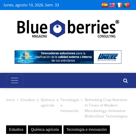
lunes, agosto 10, 2026, Sem. 33
Inicio
>
Estudios
o
Química
o
Tecnología
>
Rethinking Crop Nutrition
agrícola
e
in Times of Modern
innovación
Microbiology: Innovative
Biofertilizer Technologies
Estudios
Química agrícola
Tecnología e innovación