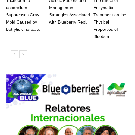
Trichoderma
Abiotic Factors and
The Effect of
asperellum
Management
Enzymatic
Suppresses Gray
Strategies Associated
Treatment on the
Mold Caused by
with Blueberry Repl...
Physical
Botrytis cinerea a...
Properties of
Blueberr...