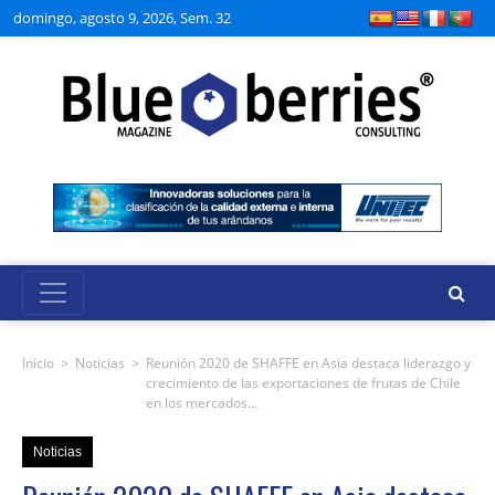
domingo, agosto 9, 2026, Sem. 32
Inicio
>
Noticias
>
Reunión 2020 de SHAFFE en Asia destaca liderazgo y
crecimiento de las exportaciones de frutas de Chile
en los mercados…
Noticias