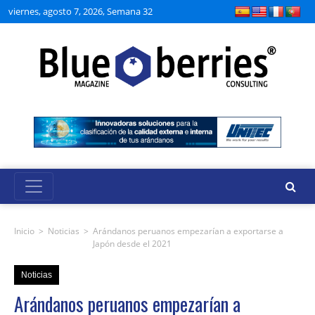
viernes, agosto 7, 2026, Semana 32
Inicio
>
Noticias
>
Arándanos peruanos empezarían a exportarse a
Japón desde el 2021
Noticias
Arándanos peruanos empezarían a