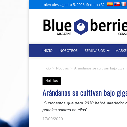
miércoles, agosto 5, 2026, Semana 32
INICIO
NOSOTROS
SEMINARIOS
MARKE
Inicio
>
Noticias
>
Arándanos se cultivan bajo gigan
Noticias
Arándanos se cultivan bajo gig
“Suponemos que para 2030 habrá alrededor de
paneles solares en ellos”
17/09/2020