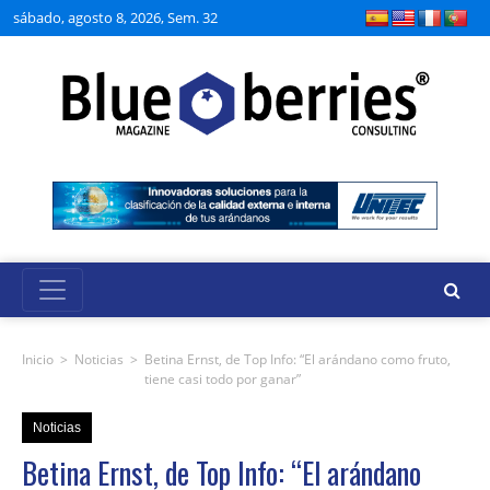
sábado, agosto 8, 2026, Sem. 32
Inicio
>
Noticias
>
Betina Ernst, de Top Info: “El arándano como fruto,
tiene casi todo por ganar”
Noticias
Betina Ernst, de Top Info: “El arándano