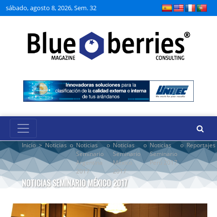
sábado, agosto 8, 2026, Sem. 32
Inicio
>
Noticias
o
Noticias
o
Noticias
o
Noticias
o
Reportajes
Seminario
Seminario
Seminario
Argentina
México
Perú 2017
2017
2017
NOTICIAS SEMINARIO MÉXICO 2017