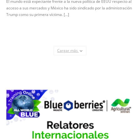
necesaria para estar tranquilos”
El mundo está expectante frente a la nueva política de EEUU respecto al
acceso a sus mercados y México ha sido sindicado por la administración
Trump como su primera víctima. [...]
Cargar más