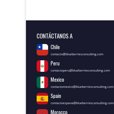
CONTÁCTANOS A
Chile
contacto@blueberriesconsulting.com
Peru
contactoperu@blueberriesconsulting.com
Mexico
contactomexico@blueberriesconsulting.com
Spain
contactoespana@blueberriesconsulting.com
Morocco