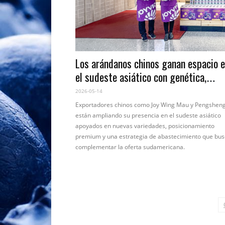
Los arándanos chinos ganan espacio 
el sudeste asiático con genética,
calidad y estrategia comercial
2026-05-14
Exportadores chinos como Joy Wing Mau y Pengshen
están ampliando su presencia en el sudeste asiático
apoyados en nuevas variedades, posicionamiento
premium y una estrategia de abastecimiento que bu
complementar la oferta sudamericana.