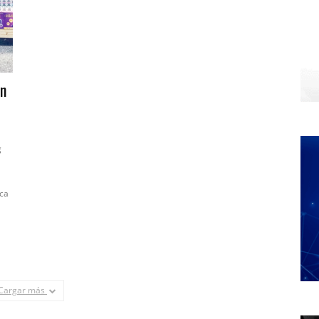
en
g
sca
Cargar más