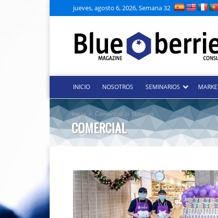
jueves, agosto 6, 2026, Semana 32
INICIO
NOSOTROS
SEMINARIOS
MARKE
Inicio
>
Comercial
o
Noticias
COMERCIAL