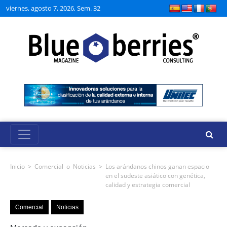
viernes, agosto 7, 2026, Sem. 32
Inicio
>
Comercial
o
Noticias
>
Los arándanos chinos ganan espacio
en el sudeste asiático con genética,
calidad y estrategia comercial
Comercial
Noticias