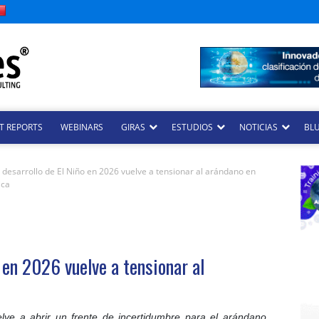
T REPORTS
WEBINARS
GIRAS
ESTUDIOS
NOTICIAS
BLU
e desarrollo de El Niño en 2026 vuelve a tensionar al arándano en
ica
o en 2026 vuelve a tensionar al
lve a abrir un frente de incertidumbre para el arándano