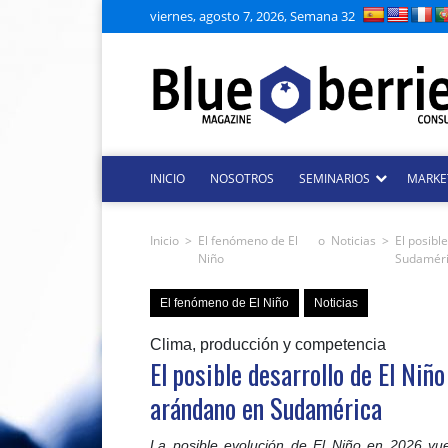
viernes, agosto 7, 2026, Semana 32
INICIO
NOSOTROS
SEMINARIOS
MARKE
Inicio
>
El fenómeno de El
o
Noticias
>
El posibl
Niño
Sudamér
El fenómeno de El Niño
Noticias
Clima, producción y competencia
El posible desarrollo de El Niñ
arándano en Sudamérica
La posible evolución de El Niño en 2026 vue