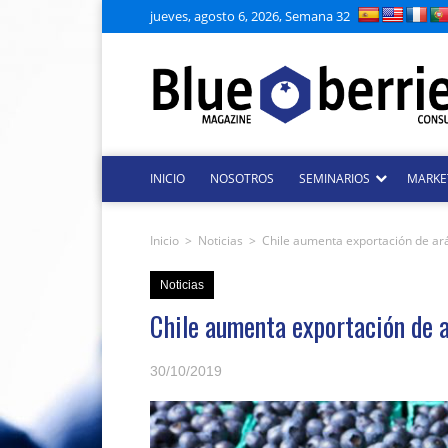
jueves, agosto 6, 2026, Semana 32
INICIO
NOSOTROS
SEMINARIOS
MARKE
Inicio
>
Noticias
>
Chile aumenta exportación de a
Noticias
Chile aumenta exportación de
30/10/2019