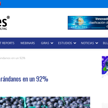
T REPORTS
WEBINARS
GIRAS
ESTUDIOS
NOTICIAS
BLU
rándanos en un 92%
 arándanos en un 92%