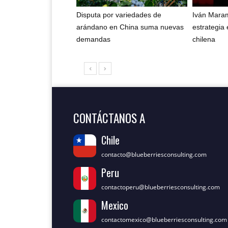
Disputa por variedades de
Iván Maram
arándano en China suma nuevas
estrategia 
demandas
chilena
CONTÁCTANOS A
Chile
contacto@blueberriesconsulting.com
Peru
contactoperu@blueberriesconsulting.com
Mexico
contactomexico@blueberriesconsulting.com