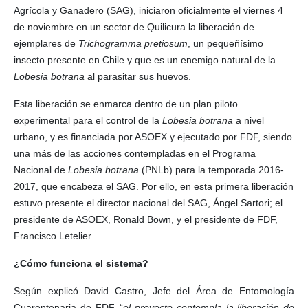
Agrícola y Ganadero (SAG), iniciaron oficialmente el viernes 4
de noviembre en un sector de Quilicura la liberación de
ejemplares de
Trichogramma pretiosum
, un pequeñísimo
insecto presente en Chile y que es un enemigo natural de la
Lobesia botrana
al parasitar sus huevos.
Esta liberación se enmarca dentro de un plan piloto
experimental para el control de la
Lobesia botrana
a nivel
urbano, y es financiada por ASOEX y ejecutado por FDF, siendo
una más de las acciones contempladas en el Programa
Nacional de
Lobesia botrana
(PNLb) para la temporada 2016-
2017, que encabeza el SAG. Por ello, en esta primera liberación
estuvo presente el director nacional del SAG, Ángel Sartori; el
presidente de ASOEX, Ronald Bown, y el presidente de FDF,
Francisco Letelier.
¿Cómo funciona el sistema?
Según explicó David Castro, Jefe del Área de Entomología
Cuarentenaria de FDF, “
el proyecto contempla la liberación de