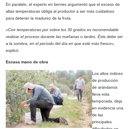
En paralelo, el experto en berries argumentó que el exceso de
altas temperaturas obliga al productor a ser más cuidadoso
para detener la madurez de la fruta.
«
Con temperaturas por sobre los 30 grados es recomendable
realizar el proceso durante las mañanas o tardes. Éste debe ser
a la sombra, en el período del día en que esté más fresco
«,
explicó.
Escasa mano de obra
Los altos índices
de producción
de arándanos
lleva esta
temporada, deja
en evidencia una
de las
principales
dificultades en