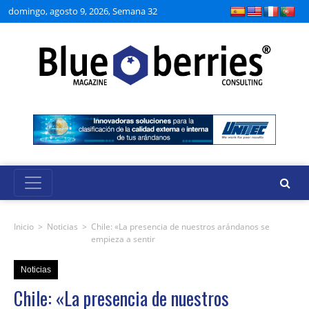
domingo, agosto 9, 2026, Semana 32
Inicio
>
Noticias
>
Chile: «La presencia de nuestros arándanos se
empieza a sentir
Noticias
Chile: «La presencia de nuestros