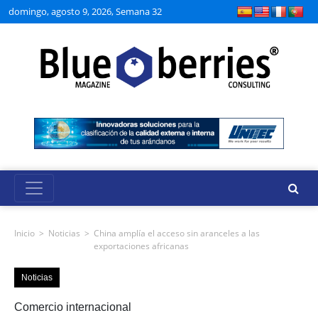
domingo, agosto 9, 2026, Semana 32
Inicio
>
Noticias
>
China amplía el acceso sin aranceles a las
exportaciones africanas
Noticias
Comercio internacional