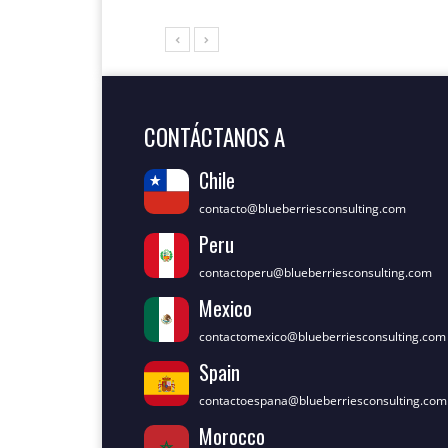
CONTÁCTANOS A
Chile
contacto@blueberriesconsulting.com
Peru
contactoperu@blueberriesconsulting.com
Mexico
contactomexico@blueberriesconsulting.com
Spain
contactoespana@blueberriesconsulting.com
Morocco