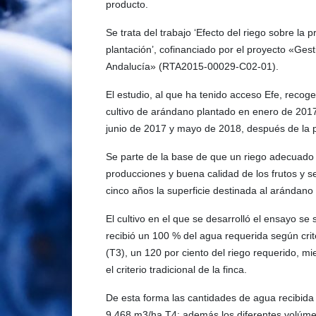
producto.
Se trata del trabajo ‘Efecto del riego sobre la
plantación’, cofinanciado por el proyecto «Gest
Andalucía» (RTA2015-00029-C02-01).
El estudio, al que ha tenido acceso Efe, recog
cultivo de arándano plantado en enero de 2017
junio de 2017 y mayo de 2018, después de la p
Se parte de la base de que un riego adecuado e
producciones y buena calidad de los frutos y se
cinco años la superficie destinada al arándan
El cultivo en el que se desarrolló el ensayo se
recibió un 100 % del agua requerida según crite
(T3), un 120 por ciento del riego requerido, mi
el criterio tradicional de la finca.
De esta forma las cantidades de agua recibida 
9.468 m3/ha T4; además los diferentes volúme