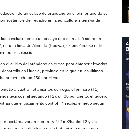
 producción de un cultivo de arándano en el primer año de su
ión sostenible del regadío en la agricultura intensiva de
e las conclusiones de un ensayo que se realizó sobre un
, en una finca de Almonte (Huelva), extendiéndose entre
rimera recolección.
n el cultivo del arándano es crítico para obtener elevadas
 desarrolla en Huelva, provincia en la que en los últimos
o ha aumentado un 250 por ciento.
 sometió a cuatro tratamientos de riego: el primero (T1)
rios técnicos; el segundo (T2), un 80 por ciento; el tercero
entras que el tratamiento control T4 recibió el riego según
por hectárea variaron entre 5.722 m3/ha del T2 y las
nes de agua aplicados a cada tratamiento produjeron