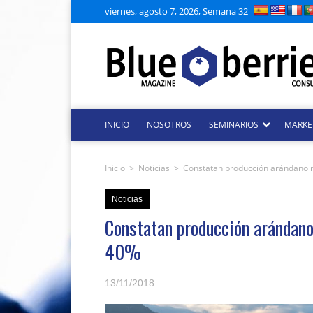
viernes, agosto 7, 2026, Semana 32
INICIO
NOSOTROS
SEMINARIOS
MARKE
Inicio
>
Noticias
>
Constatan producción arándano n
Noticias
Constatan producción arándano
40%
13/11/2018