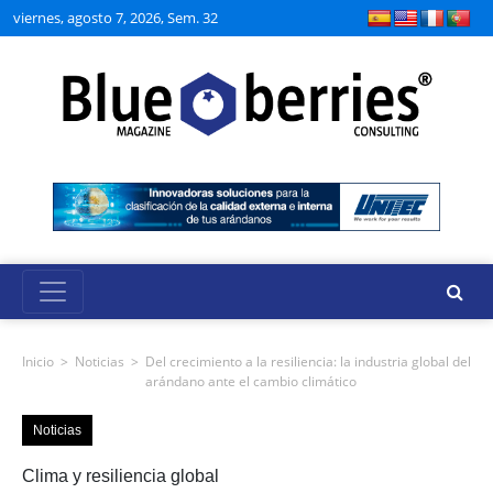
viernes, agosto 7, 2026, Sem. 32
Inicio
>
Noticias
>
Del crecimiento a la resiliencia: la industria global del
arándano ante el cambio climático
Noticias
Clima y resiliencia global