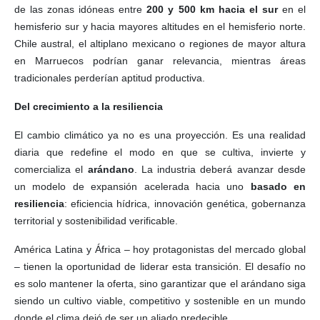
de las zonas idóneas entre
200 y 500 km hacia el sur
en el
hemisferio sur y hacia mayores altitudes en el hemisferio norte.
Chile austral, el altiplano mexicano o regiones de mayor altura
en Marruecos podrían ganar relevancia, mientras áreas
tradicionales perderían aptitud productiva.
D
el crecimiento a la resiliencia
El cambio climático ya no es una proyección. Es una realidad
diaria que redefine el modo en que se cultiva, invierte y
comercializa el
arándano
. La industria deberá avanzar desde
un modelo de expansión acelerada hacia uno
basado en
resiliencia
: eficiencia hídrica, innovación genética, gobernanza
territorial y sostenibilidad verificable.
América Latina y África – hoy protagonistas del mercado global
– tienen la oportunidad de liderar esta transición. El desafío no
es solo mantener la oferta, sino garantizar que el arándano siga
siendo un cultivo viable, competitivo y sostenible en un mundo
donde el clima dejó de ser un aliado predecible.